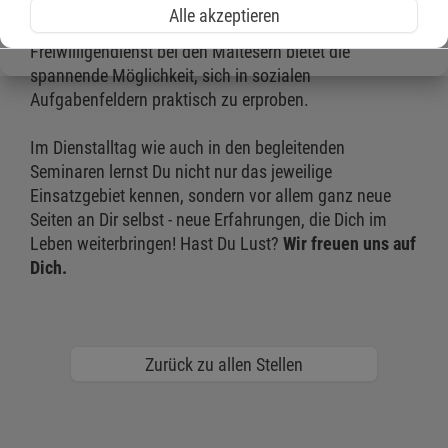
willkommen. Jeder findet bei uns die Tätigkeit, die ihn
Alle akzeptieren
besonders interessiert und gut zu ihm passt. Ein
Freiwilligendienst bei den Maltesern bietet die
spannende Möglichkeit, sich in sozialen
Aufgabenfeldern praktisch zu erproben.
Im Dienstalltag wie auch in den begleitenden
Seminaren lernst Du nicht nur das jeweilige
Einsatzgebiet kennen, sondern vor allem ganz neue
Seiten an Dir selbst - neue Erfahrungen, die Dich im
Leben weiterbringen! Hast Du Lust?
Wir freuen uns auf
Dich.
Zurück zu allen Stellen