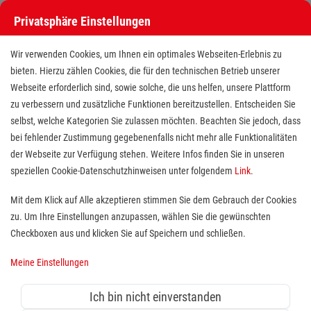
Privatsphäre Einstellungen
Wir verwenden Cookies, um Ihnen ein optimales Webseiten-Erlebnis zu
bieten. Hierzu zählen Cookies, die für den technischen Betrieb unserer
Webseite erforderlich sind, sowie solche, die uns helfen, unsere Plattform
zu verbessern und zusätzliche Funktionen bereitzustellen. Entscheiden Sie
selbst, welche Kategorien Sie zulassen möchten. Beachten Sie jedoch, dass
bei fehlender Zustimmung gegebenenfalls nicht mehr alle Funktionalitäten
der Webseite zur Verfügung stehen. Weitere Infos finden Sie in unseren
Freiwilligendienst (BFD/FSJ) in
speziellen Cookie-Datenschutzhinweisen unter folgendem
Link
.
der Kinder- und Jugendbetreuung
Mit dem Klick auf Alle akzeptieren stimmen Sie dem Gebrauch der Cookies
zu. Um Ihre Einstellungen anzupassen, wählen Sie die gewünschten
Standort(e):
Wörrstadt
Checkboxen aus und klicken Sie auf Speichern und schließen.
Meine Einstellungen
In Vollzeit (39 Wochenstunden), ab sofort
Ich bin nicht einverstanden
Wer sich sozial engagieren möchte, ist bei uns herzlich