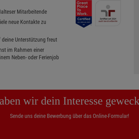
Malteser Mitarbeitende
iele neue Kontakte zu
f deine Unterstützung freut
enst im Rahmen einer
inem Neben- oder Ferienjob
aben wir dein Interesse geweck
Sende uns deine Bewerbung über das Online-Formular!