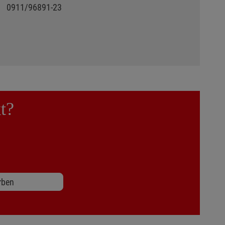
0911/96891-23
t?
rben