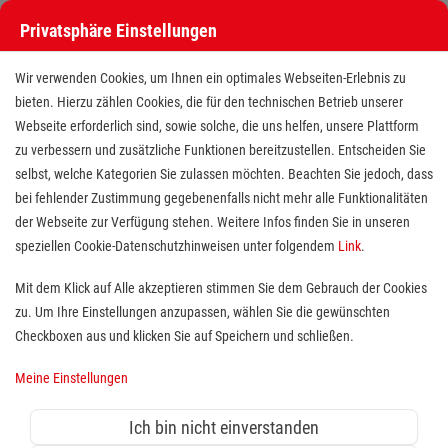
Privatsphäre Einstellungen
Stellenangebote bei den Maltesern
Wir verwenden Cookies, um Ihnen ein optimales Webseiten-Erlebnis zu
bieten. Hierzu zählen Cookies, die für den technischen Betrieb unserer
Webseite erforderlich sind, sowie solche, die uns helfen, unsere Plattform
zu verbessern und zusätzliche Funktionen bereitzustellen. Entscheiden Sie
selbst, welche Kategorien Sie zulassen möchten. Beachten Sie jedoch, dass
bei fehlender Zustimmung gegebenenfalls nicht mehr alle Funktionalitäten
der Webseite zur Verfügung stehen. Weitere Infos finden Sie in unseren
Stellenangebote bei den Maltesern
speziellen Cookie-Datenschutzhinweisen unter folgendem
Link
.
Finde deutschlandweit offene Stellen bei einem der größten
Mit dem Klick auf Alle akzeptieren stimmen Sie dem Gebrauch der Cookies
Arbeitgeber im Gesundheits- und Sozialwesen in Vollzeit,
zu. Um Ihre Einstellungen anzupassen, wählen Sie die gewünschten
Teilzeit, als Minijob, Trainee oder FSJ!
Checkboxen aus und klicken Sie auf Speichern und schließen.
Meine Einstellungen
Suche
Ich bin nicht einverstanden
Jobs suchen