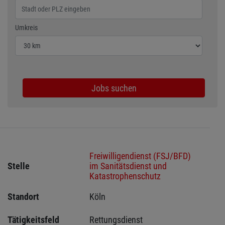
Wählen Sie den Umkreis für die Jobsuche
Umkreis
Jobs suchen
Freiwilligendienst (FSJ/BFD)
Stelle
im Sanitätsdienst und
Katastrophenschutz
Standort
Köln 
Tätigkeitsfeld
Rettungsdienst