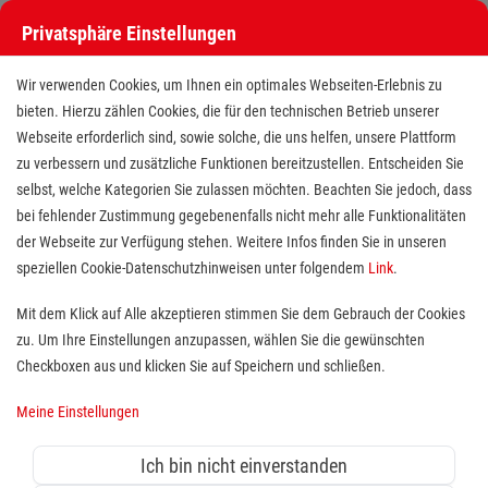
Privatsphäre Einstellungen
Wir verwenden Cookies, um Ihnen ein optimales Webseiten-Erlebnis zu
bieten. Hierzu zählen Cookies, die für den technischen Betrieb unserer
Webseite erforderlich sind, sowie solche, die uns helfen, unsere Plattform
zu verbessern und zusätzliche Funktionen bereitzustellen. Entscheiden Sie
selbst, welche Kategorien Sie zulassen möchten. Beachten Sie jedoch, dass
bei fehlender Zustimmung gegebenenfalls nicht mehr alle Funktionalitäten
der Webseite zur Verfügung stehen. Weitere Infos finden Sie in unseren
Freiwilligendienst (BFD/FSJ) in
speziellen Cookie-Datenschutzhinweisen unter folgendem
Link
.
der Erste-Hilfe-Ausbildung
Mit dem Klick auf Alle akzeptieren stimmen Sie dem Gebrauch der Cookies
zu. Um Ihre Einstellungen anzupassen, wählen Sie die gewünschten
Standort(e):
Halle (Saale)
Checkboxen aus und klicken Sie auf Speichern und schließen.
Wer sich sozial engagieren möchte, ist bei uns herzlich
Meine Einstellungen
willkommen!
Du willst nach der Schule die Zeit bis zum
Ich bin nicht einverstanden
Ausbildungsbeginn oder Studium überbrücken? Oder