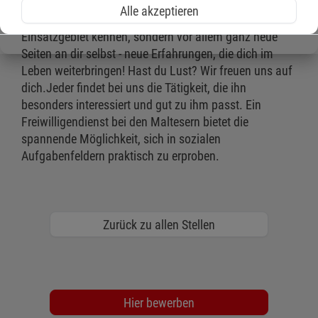
Im Dienstalltag wie auch in den begleitenden
Alle akzeptieren
Seminaren lernst du nicht nur das jeweilige
Einsatzgebiet kennen, sondern vor allem ganz neue
Seiten an dir selbst - neue Erfahrungen, die dich im
Leben weiterbringen! Hast du Lust? Wir freuen uns auf
dich.Jeder findet bei uns die Tätigkeit, die ihn
besonders interessiert und gut zu ihm passt. Ein
Freiwilligendienst bei den Maltesern bietet die
spannende Möglichkeit, sich in sozialen
Aufgabenfeldern praktisch zu erproben.
Zurück zu allen Stellen
Hier bewerben