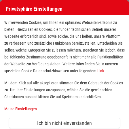
Privatsphäre Einstellungen
Wir verwenden Cookies, um Ihnen ein optimales Webseiten-Erlebnis zu
bieten. Hierzu zählen Cookies, die für den technischen Betrieb unserer
Webseite erforderlich sind, sowie solche, die uns helfen, unsere Plattform
zu verbessern und zusätzliche Funktionen bereitzustellen. Entscheiden Sie
selbst, welche Kategorien Sie zulassen möchten. Beachten Sie jedoch, dass
bei fehlender Zustimmung gegebenenfalls nicht mehr alle Funktionalitäten
der Webseite zur Verfügung stehen. Weitere Infos finden Sie in unseren
Freiwilligendienst (BFD/FSJ) in
speziellen Cookie-Datenschutzhinweisen unter folgendem
Link
.
der Erste-Hilfe Ausbildung
Mit dem Klick auf Alle akzeptieren stimmen Sie dem Gebrauch der Cookies
zu. Um Ihre Einstellungen anzupassen, wählen Sie die gewünschten
Standort(e):
Bergisch Gladbach
Checkboxen aus und klicken Sie auf Speichern und schließen.
Wer sich sozial engagieren möchte, ist bei uns herzlich
Meine Einstellungen
willkommen. Wir suchen Unterstützung für unser Team
an unserem Standort in Bergisch Gladbach.
Ich bin nicht einverstanden