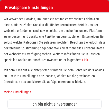
Privatsphäre Einstellungen
Wir verwenden Cookies, um Ihnen ein optimales Webseiten-Erlebnis zu
bieten. Hierzu zählen Cookies, die für den technischen Betrieb unserer
Webseite erforderlich sind, sowie solche, die uns helfen, unsere Plattform
zu verbessern und zusätzliche Funktionen bereitzustellen. Entscheiden Sie
selbst, welche Kategorien Sie zulassen möchten. Beachten Sie jedoch, dass
bei fehlender Zustimmung gegebenenfalls nicht mehr alle Funktionalitäten
der Webseite zur Verfügung stehen. Weitere Infos finden Sie in unseren
Freiwilligendienst (BFD/FSJ) in
speziellen Cookie-Datenschutzhinweisen unter folgendem
Link
.
Bereich Erste-Hilfe Ausbildung
Mit dem Klick auf Alle akzeptieren stimmen Sie dem Gebrauch der Cookies
zu. Um Ihre Einstellungen anzupassen, wählen Sie die gewünschten
Standort(e):
Warendorf, Telgte, Ostbevern,
Checkboxen aus und klicken Sie auf Speichern und schließen.
Drensteinfurt, Ahlen
Meine Einstellungen
Wer sich sozial engagieren möchte, ist bei uns herzlich
willkommen. Finde bei uns die Tätigkeit, die Dich
Ich bin nicht einverstanden
besonders interessiert und gut zu Dir passt. Wir suchen