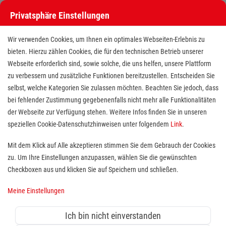
Privatsphäre Einstellungen
Wir verwenden Cookies, um Ihnen ein optimales Webseiten-Erlebnis zu
bieten. Hierzu zählen Cookies, die für den technischen Betrieb unserer
Webseite erforderlich sind, sowie solche, die uns helfen, unsere Plattform
zu verbessern und zusätzliche Funktionen bereitzustellen. Entscheiden Sie
selbst, welche Kategorien Sie zulassen möchten. Beachten Sie jedoch, dass
bei fehlender Zustimmung gegebenenfalls nicht mehr alle Funktionalitäten
der Webseite zur Verfügung stehen. Weitere Infos finden Sie in unseren
Freiwilligendienst (BFD/FSJ) im
speziellen Cookie-Datenschutzhinweisen unter folgendem
Link
.
Menüservice
Mit dem Klick auf Alle akzeptieren stimmen Sie dem Gebrauch der Cookies
zu. Um Ihre Einstellungen anzupassen, wählen Sie die gewünschten
Standort(e):
Netphen
Checkboxen aus und klicken Sie auf Speichern und schließen.
Wer sich sozial engagieren möchte, ist bei uns herzlich
Meine Einstellungen
willkommen. Jeder findet bei uns die Tätigkeit, die ihn
besonders interessiert und gut zu ihm passt. Ein
Ich bin nicht einverstanden
Freiwilligendienst bei den Maltesern bietet die