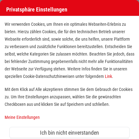
Privatsphäre Einstellungen
Wir verwenden Cookies, um Ihnen ein optimales Webseiten-Erlebnis zu
bieten. Hierzu zählen Cookies, die für den technischen Betrieb unserer
Webseite erforderlich sind, sowie solche, die uns helfen, unsere Plattform
zu verbessern und zusätzliche Funktionen bereitzustellen. Entscheiden Sie
selbst, welche Kategorien Sie zulassen möchten. Beachten Sie jedoch, dass
bei fehlender Zustimmung gegebenenfalls nicht mehr alle Funktionalitäten
der Webseite zur Verfügung stehen. Weitere Infos finden Sie in unseren
Freiwilligendienst (BFD/FSJ) im
speziellen Cookie-Datenschutzhinweisen unter folgendem
Link
.
Menüservice
Mit dem Klick auf Alle akzeptieren stimmen Sie dem Gebrauch der Cookies
zu. Um Ihre Einstellungen anzupassen, wählen Sie die gewünschten
Standort(e):
Oberhausen
Checkboxen aus und klicken Sie auf Speichern und schließen.
Wer sich sozial engagieren möchte, ist bei uns herzlich
Meine Einstellungen
willkommen. Jeder findet bei uns die Tätigkeit, die ihn
besonders interessiert und gut zu ihm passt. Für
Ich bin nicht einverstanden
unseren Menüservice in Oberhausen suchen wir