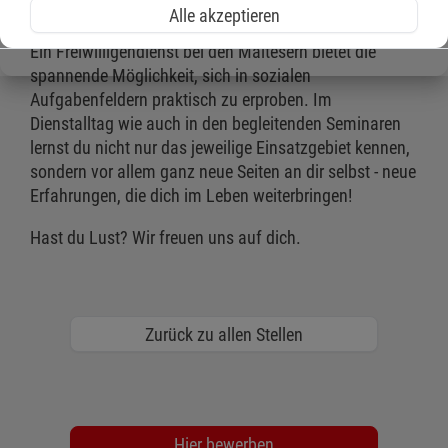
Unterstützung.
Alle akzeptieren
Ein Freiwilligendienst bei den Maltesern bietet die
spannende Möglichkeit, sich in sozialen
Aufgabenfeldern praktisch zu erproben. Im
Dienstalltag wie auch in den begleitenden Seminaren
lernst du nicht nur das jeweilige Einsatzgebiet kennen,
sondern vor allem ganz neue Seiten an dir selbst - neue
Erfahrungen, die dich im Leben weiterbringen!
Hast du Lust? Wir freuen uns auf dich.
Zurück zu allen Stellen
Hier bewerben