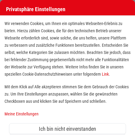
Privatsphäre Einstellungen
Wir verwenden Cookies, um Ihnen ein optimales Webseiten-Erlebnis zu
bieten. Hierzu zählen Cookies, die für den technischen Betrieb unserer
Webseite erforderlich sind, sowie solche, die uns helfen, unsere Plattform
zu verbessern und zusätzliche Funktionen bereitzustellen. Entscheiden Sie
selbst, welche Kategorien Sie zulassen möchten. Beachten Sie jedoch, dass
bei fehlender Zustimmung gegebenenfalls nicht mehr alle Funktionalitäten
der Webseite zur Verfügung stehen. Weitere Infos finden Sie in unseren
Freiwilligendienst (BFD/FSJ) im
speziellen Cookie-Datenschutzhinweisen unter folgendem
Link
.
Menüservice
Mit dem Klick auf Alle akzeptieren stimmen Sie dem Gebrauch der Cookies
zu. Um Ihre Einstellungen anzupassen, wählen Sie die gewünschten
Standort(e):
Rheinbach
Checkboxen aus und klicken Sie auf Speichern und schließen.
Wer sich sozial engagieren möchte, ist bei uns herzlich
Meine Einstellungen
willkommen. Jeder findet bei uns die Tätigkeit, die ihn
besonders interessiert und gut zu ihm passt. Ein
Ich bin nicht einverstanden
Freiwilligendienst bei den Maltesern bietet die