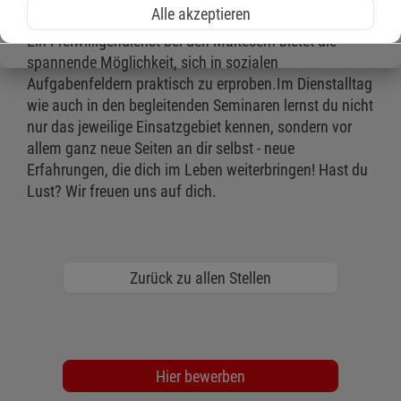
wir ab sofort Freiwilligendienste im Menüservice an.
Alle akzeptieren
Ein Freiwilligendienst bei den Maltesern bietet die
spannende Möglichkeit, sich in sozialen
Aufgabenfeldern praktisch zu erproben.Im Dienstalltag
wie auch in den begleitenden Seminaren lernst du nicht
nur das jeweilige Einsatzgebiet kennen, sondern vor
allem ganz neue Seiten an dir selbst - neue
Erfahrungen, die dich im Leben weiterbringen! Hast du
Lust? Wir freuen uns auf dich.
Zurück zu allen Stellen
Hier bewerben