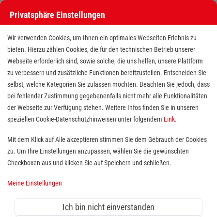
Privatsphäre Einstellungen
Wir verwenden Cookies, um Ihnen ein optimales Webseiten-Erlebnis zu
bieten. Hierzu zählen Cookies, die für den technischen Betrieb unserer
Webseite erforderlich sind, sowie solche, die uns helfen, unsere Plattform
zu verbessern und zusätzliche Funktionen bereitzustellen. Entscheiden Sie
selbst, welche Kategorien Sie zulassen möchten. Beachten Sie jedoch, dass
bei fehlender Zustimmung gegebenenfalls nicht mehr alle Funktionalitäten
der Webseite zur Verfügung stehen. Weitere Infos finden Sie in unseren
Freiwilligendienst (BFD/FSJ) im
speziellen Cookie-Datenschutzhinweisen unter folgendem
Link
.
Menüservice
Mit dem Klick auf Alle akzeptieren stimmen Sie dem Gebrauch der Cookies
zu. Um Ihre Einstellungen anzupassen, wählen Sie die gewünschten
Standort(e):
Bamberg
Checkboxen aus und klicken Sie auf Speichern und schließen.
Meine Einstellungen
Wer sich sozial engagieren möchte, ist bei uns herzlich
Ich bin nicht einverstanden
willkommen. An unserem Standort in
Bamberg
bieten