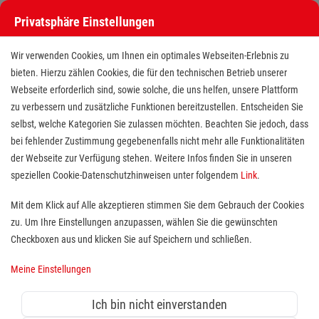
Privatsphäre Einstellungen
Stellenangebote bei den Maltesern
Wir verwenden Cookies, um Ihnen ein optimales Webseiten-Erlebnis zu
bieten. Hierzu zählen Cookies, die für den technischen Betrieb unserer
Webseite erforderlich sind, sowie solche, die uns helfen, unsere Plattform
zu verbessern und zusätzliche Funktionen bereitzustellen. Entscheiden Sie
selbst, welche Kategorien Sie zulassen möchten. Beachten Sie jedoch, dass
bei fehlender Zustimmung gegebenenfalls nicht mehr alle Funktionalitäten
der Webseite zur Verfügung stehen. Weitere Infos finden Sie in unseren
Stellenangebote bei den Maltesern
speziellen Cookie-Datenschutzhinweisen unter folgendem
Link
.
Finde deutschlandweit offene Stellen bei einem der größten
Mit dem Klick auf Alle akzeptieren stimmen Sie dem Gebrauch der Cookies
Arbeitgeber im Gesundheits- und Sozialwesen in Vollzeit,
zu. Um Ihre Einstellungen anzupassen, wählen Sie die gewünschten
Teilzeit, als Minijob, Trainee oder FSJ!
Checkboxen aus und klicken Sie auf Speichern und schließen.
Meine Einstellungen
Suche
Ich bin nicht einverstanden
Jobs suchen