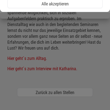
Alle akzeptieren
Ein Freiwilligendienst bei den Maltesern bietet die
spannende Möglichkeit, sich in sozialen
Aufgabenfeldern praktisch zu erproben. Im
Dienstalltag wie auch in den begleitenden Seminaren
lernst du nicht nur das jeweilige Einsatzgebiet kennen,
sondern vor allem ganz neue Seiten an dir selbst - neue
Erfahrungen, die dich im Leben weiterbringen! Hast du
Lust? Wir freuen uns auf dich.
Hier geht´s zum Alltag.
Hier geht´s zum Interview mit Katharina.
Zurück zu allen Stellen