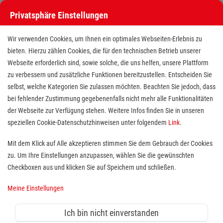
Privatsphäre Einstellungen
Wir verwenden Cookies, um Ihnen ein optimales Webseiten-Erlebnis zu
bieten. Hierzu zählen Cookies, die für den technischen Betrieb unserer
Webseite erforderlich sind, sowie solche, die uns helfen, unsere Plattform
zu verbessern und zusätzliche Funktionen bereitzustellen. Entscheiden Sie
selbst, welche Kategorien Sie zulassen möchten. Beachten Sie jedoch, dass
bei fehlender Zustimmung gegebenenfalls nicht mehr alle Funktionalitäten
der Webseite zur Verfügung stehen. Weitere Infos finden Sie in unseren
Freiwilligendienst (BFD/FSJ) im
speziellen Cookie-Datenschutzhinweisen unter folgendem
Link
.
Hausnotruf
Mit dem Klick auf Alle akzeptieren stimmen Sie dem Gebrauch der Cookies
zu. Um Ihre Einstellungen anzupassen, wählen Sie die gewünschten
Standort(e):
Kiel
Checkboxen aus und klicken Sie auf Speichern und schließen.
Wer sich sozial engagieren möchte, ist bei uns herzlich
Meine Einstellungen
willkommen. An unserem Standort in
Kiel
bieten wir
zum
nächstmöglichen Zeitpunkt
Freiwilligendienste
Ich bin nicht einverstanden
im Bereich Hausnotruf an.