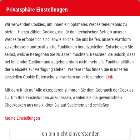
Privatsphäre Einstellungen
Wir verwenden Cookies, um Ihnen ein optimales Webseiten-Erlebnis zu
bieten. Hierzu zählen Cookies, die für den technischen Betrieb unserer
Webseite erforderlich sind, sowie solche, die uns helfen, unsere Plattform
zu verbessern und zusätzliche Funktionen bereitzustellen. Entscheiden Sie
selbst, welche Kategorien Sie zulassen möchten. Beachten Sie jedoch, dass
bei fehlender Zustimmung gegebenenfalls nicht mehr alle Funktionalitäten
der Webseite zur Verfügung stehen. Weitere Infos finden Sie in unseren
Freiwilligendienst (BFD/FSJ) im
speziellen Cookie-Datenschutzhinweisen unter folgendem
Link
.
Hausnotruf
Mit dem Klick auf Alle akzeptieren stimmen Sie dem Gebrauch der Cookies
zu. Um Ihre Einstellungen anzupassen, wählen Sie die gewünschten
Standort(e):
Köln
Checkboxen aus und klicken Sie auf Speichern und schließen.
Meine Einstellungen
Wer sich sozial engagieren möchte, ist bei uns herzlich
Ich bin nicht einverstanden
willkommen. Wir suchen laufend Unterstützung für