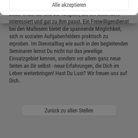
unser Team an unserem Standort in Köln.
Alle akzeptieren
Jeder findet bei uns die Tätigkeit, die ihn besonders
interessiert und gut zu ihm passt. Ein Freiwilligendienst
bei den Maltesern bietet die spannende Möglichkeit,
sich in sozialen Aufgabenfeldern praktisch zu
erproben. Im Dienstalltag wie auch in den begleitenden
Seminaren lernst Du nicht nur das jeweilige
Einsatzgebiet kennen, sondern vor allem ganz neue
Seiten an Dir selbst - neue Erfahrungen, die Dich im
Leben weiterbringen! Hast Du Lust? Wir freuen uns auf
Dich.
Zurück zu allen Stellen