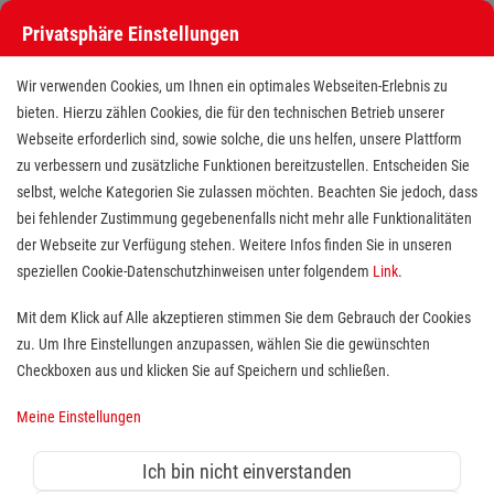
Privatsphäre Einstellungen
Wir verwenden Cookies, um Ihnen ein optimales Webseiten-Erlebnis zu
bieten. Hierzu zählen Cookies, die für den technischen Betrieb unserer
Webseite erforderlich sind, sowie solche, die uns helfen, unsere Plattform
zu verbessern und zusätzliche Funktionen bereitzustellen. Entscheiden Sie
selbst, welche Kategorien Sie zulassen möchten. Beachten Sie jedoch, dass
bei fehlender Zustimmung gegebenenfalls nicht mehr alle Funktionalitäten
der Webseite zur Verfügung stehen. Weitere Infos finden Sie in unseren
Freiwilligendienst (BFD/FSJ) im
speziellen Cookie-Datenschutzhinweisen unter folgendem
Link
.
Hausnotruf
Mit dem Klick auf Alle akzeptieren stimmen Sie dem Gebrauch der Cookies
zu. Um Ihre Einstellungen anzupassen, wählen Sie die gewünschten
Standort(e):
Saarbrücken
Checkboxen aus und klicken Sie auf Speichern und schließen.
Meine Einstellungen
ab sofort
Ich bin nicht einverstanden
Wer sich sozial engagieren möchte, ist bei uns