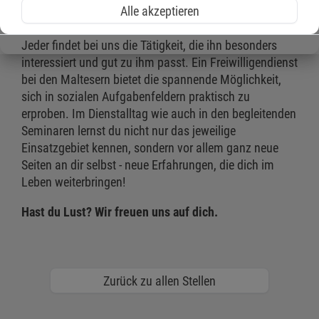
Alle akzeptieren
herzlich willkommen.
Jeder findet bei uns die Tätigkeit, die ihn besonders
interessiert und gut zu ihm passt. Ein Freiwilligendienst
bei den Maltesern bietet die spannende Möglichkeit,
sich in sozialen Aufgabenfeldern praktisch zu
erproben. Im Dienstalltag wie auch in den begleitenden
Seminaren lernst du nicht nur das jeweilige
Einsatzgebiet kennen, sondern vor allem ganz neue
Seiten an dir selbst - neue Erfahrungen, die dich im
Leben weiterbringen!
Hast du Lust? Wir freuen uns auf dich.
Zurück zu allen Stellen