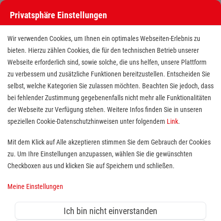
Privatsphäre Einstellungen
Wir verwenden Cookies, um Ihnen ein optimales Webseiten-Erlebnis zu
bieten. Hierzu zählen Cookies, die für den technischen Betrieb unserer
Webseite erforderlich sind, sowie solche, die uns helfen, unsere Plattform
zu verbessern und zusätzliche Funktionen bereitzustellen. Entscheiden Sie
selbst, welche Kategorien Sie zulassen möchten. Beachten Sie jedoch, dass
bei fehlender Zustimmung gegebenenfalls nicht mehr alle Funktionalitäten
der Webseite zur Verfügung stehen. Weitere Infos finden Sie in unseren
Freiwilligendienst (BFD/FSJ) im
speziellen Cookie-Datenschutzhinweisen unter folgendem
Link
.
Hausnotruf
Mit dem Klick auf Alle akzeptieren stimmen Sie dem Gebrauch der Cookies
zu. Um Ihre Einstellungen anzupassen, wählen Sie die gewünschten
Standort(e):
Wuppertal
Checkboxen aus und klicken Sie auf Speichern und schließen.
Wer sich sozial engagieren möchte, ist bei uns herzlich
Meine Einstellungen
willkommen. Zum 01.11.2021 suchen wir
Unterstützung für unser Team an unserem Standort in
Ich bin nicht einverstanden
Wuppertal.