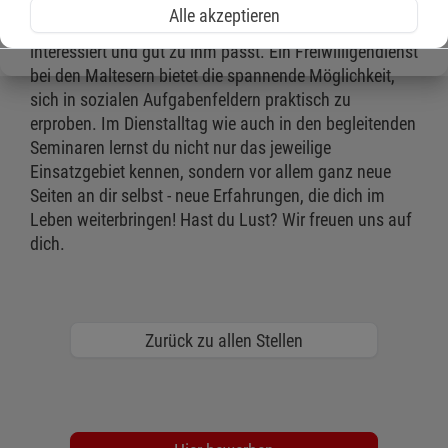
Alle akzeptieren
Jeder findet bei uns die Tätigkeit, die ihn besonders
interessiert und gut zu ihm passt. Ein Freiwilligendienst
bei den Maltesern bietet die spannende Möglichkeit,
sich in sozialen Aufgabenfeldern praktisch zu
erproben. Im Dienstalltag wie auch in den begleitenden
Seminaren lernst du nicht nur das jeweilige
Einsatzgebiet kennen, sondern vor allem ganz neue
Seiten an dir selbst - neue Erfahrungen, die dich im
Leben weiterbringen! Hast du Lust? Wir freuen uns auf
dich.
Zurück zu allen Stellen