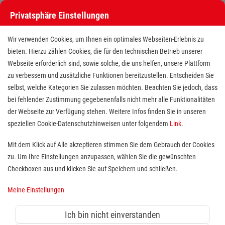
Privatsphäre Einstellungen
Wir verwenden Cookies, um Ihnen ein optimales Webseiten-Erlebnis zu
bieten. Hierzu zählen Cookies, die für den technischen Betrieb unserer
Webseite erforderlich sind, sowie solche, die uns helfen, unsere Plattform
zu verbessern und zusätzliche Funktionen bereitzustellen. Entscheiden Sie
selbst, welche Kategorien Sie zulassen möchten. Beachten Sie jedoch, dass
bei fehlender Zustimmung gegebenenfalls nicht mehr alle Funktionalitäten
der Webseite zur Verfügung stehen. Weitere Infos finden Sie in unseren
Freiwilligendienst (BFD/FSJ) im
speziellen Cookie-Datenschutzhinweisen unter folgendem
Link
.
Hausnotruf, Menüservice und
Mit dem Klick auf Alle akzeptieren stimmen Sie dem Gebrauch der Cookies
zu. Um Ihre Einstellungen anzupassen, wählen Sie die gewünschten
Fahrdienst
Checkboxen aus und klicken Sie auf Speichern und schließen.
Standort(e):
Lingen, Meppen
Meine Einstellungen
Langeweile war gestern! Du bist auf der Suche nach
einem vielseitigen Platz im Freiwilligendienst? Dann
Ich bin nicht einverstanden
bist du hier genau richtig!