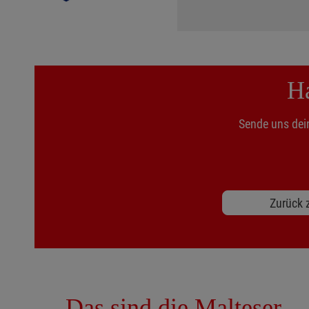
Ha
Sende uns dei
Zurück z
Das sind die Malteser