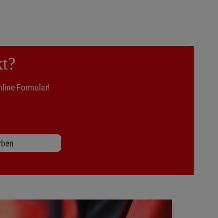
kt?
line-Formular!
rben