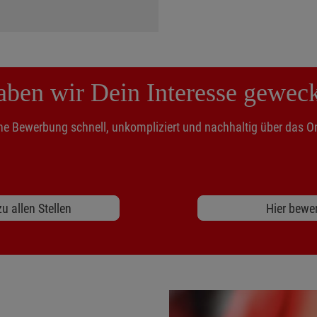
ben wir Dein Interesse gewec
ne Bewerbung schnell, unkompliziert und nachhaltig über das On
u allen Stellen
Hier bewe