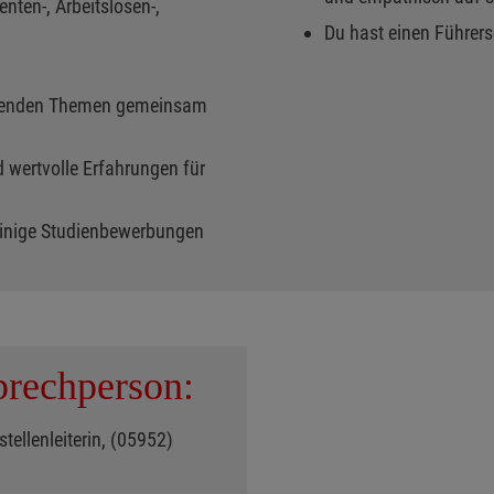
nten-, Arbeitslosen-,
Du hast einen Führer
nnenden Themen gemeinsam
d wertvolle Erfahrungen für
 einige Studienbewerbungen
rechperson:
tellenleiterin, (05952)