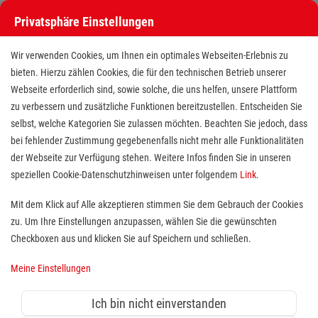
Privatsphäre Einstellungen
Wir verwenden Cookies, um Ihnen ein optimales Webseiten-Erlebnis zu
bieten. Hierzu zählen Cookies, die für den technischen Betrieb unserer
Webseite erforderlich sind, sowie solche, die uns helfen, unsere Plattform
zu verbessern und zusätzliche Funktionen bereitzustellen. Entscheiden Sie
selbst, welche Kategorien Sie zulassen möchten. Beachten Sie jedoch, dass
bei fehlender Zustimmung gegebenenfalls nicht mehr alle Funktionalitäten
der Webseite zur Verfügung stehen. Weitere Infos finden Sie in unseren
Freiwilligendienst (BFD/FSJ) im
speziellen Cookie-Datenschutzhinweisen unter folgendem
Link
.
Fahrdienst für kranke und
Mit dem Klick auf Alle akzeptieren stimmen Sie dem Gebrauch der Cookies
zu. Um Ihre Einstellungen anzupassen, wählen Sie die gewünschten
behinderte Menschen
Checkboxen aus und klicken Sie auf Speichern und schließen.
Standort(e):
Friedrichshafen
Meine Einstellungen
Wer sich sozial engagieren möchte, ist bei uns herzlich
willkommen. Jeder findet bei uns die Tätigkeit, die ihn
Ich bin nicht einverstanden
besonders interessiert und gut zu ihm passt. Ein