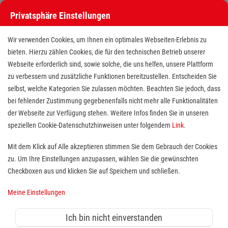
Privatsphäre Einstellungen
Wir verwenden Cookies, um Ihnen ein optimales Webseiten-Erlebnis zu
bieten. Hierzu zählen Cookies, die für den technischen Betrieb unserer
Webseite erforderlich sind, sowie solche, die uns helfen, unsere Plattform
zu verbessern und zusätzliche Funktionen bereitzustellen. Entscheiden Sie
selbst, welche Kategorien Sie zulassen möchten. Beachten Sie jedoch, dass
bei fehlender Zustimmung gegebenenfalls nicht mehr alle Funktionalitäten
der Webseite zur Verfügung stehen. Weitere Infos finden Sie in unseren
Freiwilligendienst (BFD/FSJ) im
speziellen Cookie-Datenschutzhinweisen unter folgendem
Link
.
Bereich der Schulbegleitung
Mit dem Klick auf Alle akzeptieren stimmen Sie dem Gebrauch der Cookies
zu. Um Ihre Einstellungen anzupassen, wählen Sie die gewünschten
Standort(e):
Hildesheim
Checkboxen aus und klicken Sie auf Speichern und schließen.
Du interessierst dich für die Förderung,
Meine Einstellungen
Verselbständigung und Integration von Kindern und
Jugendlichen in
Kindertagesstätten, Schulen oder
Ich bin nicht einverstanden
anderen Bildungseinrichtungen
? Dann bist Du bei uns