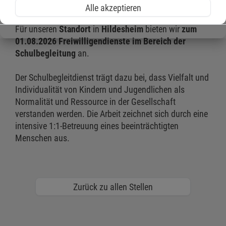
genau richtig!
Alle akzeptieren
Für unseren
Standort
in
Hildesheim
bieten wir
zum
01.08.2026
Freiwilligendienste im Bereich der
Schulbegleitung
an.
Der Schulbegleitdienst trägt dazu bei, dass Vielfalt und
Individualität von Kindern und Jugendlichen als
Normalität und Ressource in der Gesellschaft
verstanden werden. Die Arbeit zeichnet sich durch eine
intensive 1:1-Betreuung eines beeinträchtigten
Menschen aus.
Zurück zu allen Stellen