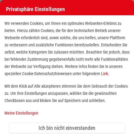
Privatsphäre Einstellungen
Wir verwenden Cookies, um Ihnen ein optimales Webseiten-Erlebnis zu
bieten. Hierzu zählen Cookies, die für den technischen Betrieb unserer
Webseite erforderlich sind, sowie solche, die uns helfen, unsere Plattform
zu verbessern und zusätzliche Funktionen bereitzustellen. Entscheiden Sie
selbst, welche Kategorien Sie zulassen möchten. Beachten Sie jedoch, dass
bei fehlender Zustimmung gegebenenfalls nicht mehr alle Funktionalitäten
der Webseite zur Verfügung stehen. Weitere Infos finden Sie in unseren
Freiwilligendienst (BFD/FSJ) im
speziellen Cookie-Datenschutzhinweisen unter folgendem
Link
.
Bereich Schule
Mit dem Klick auf Alle akzeptieren stimmen Sie dem Gebrauch der Cookies
zu. Um Ihre Einstellungen anzupassen, wählen Sie die gewünschten
Standort(e):
Lübeck
Checkboxen aus und klicken Sie auf Speichern und schließen.
Ein
Freiwilliges Soziales Jahr (FSJ)
ist ein Jahr für
Meine Einstellungen
dein soziales Engagement. Innerhalb deines
Freiwilligen Jahres hilfst du Vollzeit in sozialen
Ich bin nicht einverstanden
Einrichtungen, ambulanten Angeboten (Diensten) und