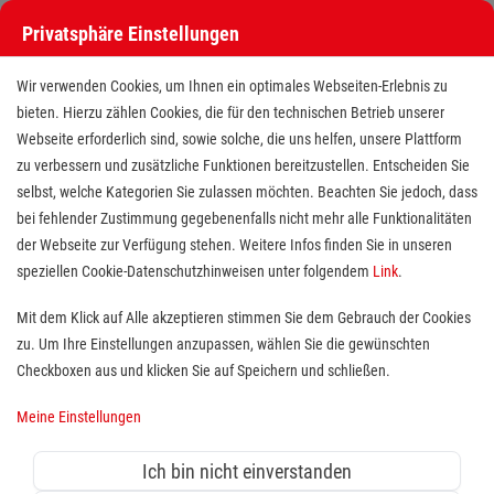
Privatsphäre Einstellungen
Wir verwenden Cookies, um Ihnen ein optimales Webseiten-Erlebnis zu
bieten. Hierzu zählen Cookies, die für den technischen Betrieb unserer
Webseite erforderlich sind, sowie solche, die uns helfen, unsere Plattform
zu verbessern und zusätzliche Funktionen bereitzustellen. Entscheiden Sie
selbst, welche Kategorien Sie zulassen möchten. Beachten Sie jedoch, dass
bei fehlender Zustimmung gegebenenfalls nicht mehr alle Funktionalitäten
der Webseite zur Verfügung stehen. Weitere Infos finden Sie in unseren
Freiwilligendienst (BFD/FSJ) im
speziellen Cookie-Datenschutzhinweisen unter folgendem
Link
.
Bereich Fahrdienst und
Mit dem Klick auf Alle akzeptieren stimmen Sie dem Gebrauch der Cookies
zu. Um Ihre Einstellungen anzupassen, wählen Sie die gewünschten
Hausnotruf
Checkboxen aus und klicken Sie auf Speichern und schließen.
Standort(e):
Göttingen
Meine Einstellungen
Wer sich sozial engagieren möchte, ist bei uns herzlich
willkommen. Jeder findet bei uns die Tätigkeit, die ihn
Ich bin nicht einverstanden
besonders interessiert und gut zu ihm passt. Ein