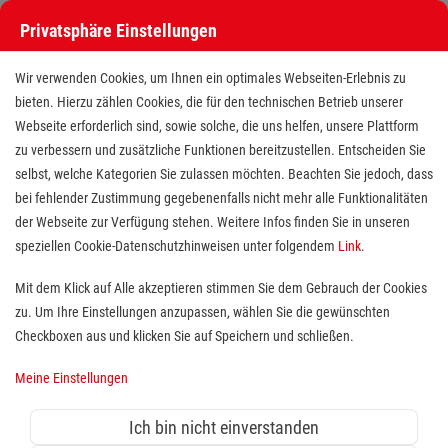
Privatsphäre Einstellungen
Wir verwenden Cookies, um Ihnen ein optimales Webseiten-Erlebnis zu
bieten. Hierzu zählen Cookies, die für den technischen Betrieb unserer
Webseite erforderlich sind, sowie solche, die uns helfen, unsere Plattform
zu verbessern und zusätzliche Funktionen bereitzustellen. Entscheiden Sie
selbst, welche Kategorien Sie zulassen möchten. Beachten Sie jedoch, dass
bei fehlender Zustimmung gegebenenfalls nicht mehr alle Funktionalitäten
der Webseite zur Verfügung stehen. Weitere Infos finden Sie in unseren
Freiwilligendienst (BFD/FSJ) im
speziellen Cookie-Datenschutzhinweisen unter folgendem
Link
.
Bereich Ausbildung und Erste-
Mit dem Klick auf Alle akzeptieren stimmen Sie dem Gebrauch der Cookies
zu. Um Ihre Einstellungen anzupassen, wählen Sie die gewünschten
Hilfe
Checkboxen aus und klicken Sie auf Speichern und schließen.
Standort(e):
Hamburg
Meine Einstellungen
Du interessierst dich für Erste Hilfe und deine
Leidenschaft ist, anderen Wissen zu ermitteln? Du
Ich bin nicht einverstanden
suchst nach einer sinnvollen Tätigkeit mit