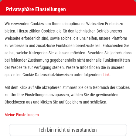
Privatsphäre Einstellungen
Wir verwenden Cookies, um Ihnen ein optimales Webseiten-Erlebnis zu
bieten. Hierzu zählen Cookies, die für den technischen Betrieb unserer
Webseite erforderlich sind, sowie solche, die uns helfen, unsere Plattform
zu verbessern und zusätzliche Funktionen bereitzustellen. Entscheiden Sie
selbst, welche Kategorien Sie zulassen möchten. Beachten Sie jedoch, dass
bei fehlender Zustimmung gegebenenfalls nicht mehr alle Funktionalitäten
der Webseite zur Verfügung stehen. Weitere Infos finden Sie in unseren
Freigestellte bzw. teilfreigestellte
speziellen Cookie-Datenschutzhinweisen unter folgendem
Link
.
Praxisanleiter (m/w/d)
Mit dem Klick auf Alle akzeptieren stimmen Sie dem Gebrauch der Cookies
zu. Um Ihre Einstellungen anzupassen, wählen Sie die gewünschten
Standort(e):
Erlangen
Checkboxen aus und klicken Sie auf Speichern und schließen.
Meine Einstellungen
Vollzeit (38,5 Std.) ∼
Unbefristet ∼ Einstieg nach
Ich bin nicht einverstanden