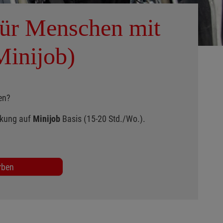
für Menschen mit
Minijob)
hen?
rkung auf
Minijob
Basis (15-20 Std./Wo.).
rben