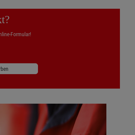
kt?
line-Formular!
rben