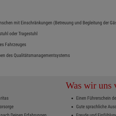
nschen mit Einschränkungen (Betreuung und Begleitung der Gäs
stuhl oder Tragestuhl
des Fahrzeuges
gaben des Qualitätsmanagementsystems
Was wir uns v
aritas
Einen Führerschein de
svorsorge
Gute sprachliche Aus
ng nach Deinen Erfahrungen
Freude und Einfühl