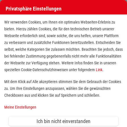
Privatsphäre Einstellungen
Wir verwenden Cookies, um Ihnen ein optimales Webseiten-Erlebnis zu
bieten. Hierzu zählen Cookies, die für den technischen Betrieb unserer
Webseite erforderlich sind, sowie solche, die uns helfen, unsere Plattform
zu verbessern und zusätzliche Funktionen bereitzustellen. Entscheiden Sie
selbst, welche Kategorien Sie zulassen möchten. Beachten Sie jedoch, dass
bei fehlender Zustimmung gegebenenfalls nicht mehr alle Funktionalitäten
der Webseite zur Verfügung stehen. Weitere Infos finden Sie in unseren
Fahrer (m/w/d) für den ärztlichen
speziellen Cookie-Datenschutzhinweisen unter folgendem
Link
.
Bereitschaftsdienst
Mit dem Klick auf Alle akzeptieren stimmen Sie dem Gebrauch der Cookies
zu. Um Ihre Einstellungen anzupassen, wählen Sie die gewünschten
Standort(e):
Offenburg
Checkboxen aus und klicken Sie auf Speichern und schließen.
Der ärztliche Bereitschaftsdienst hilft außerhalb der
Meine Einstellungen
Sprechstundenzeiten bei Erkrankungen, mit denen
Patientinnen und Patienten sonst in die Praxis gehen
Ich bin nicht einverstanden
würden und deren Behandlung nicht bis zum nächsten