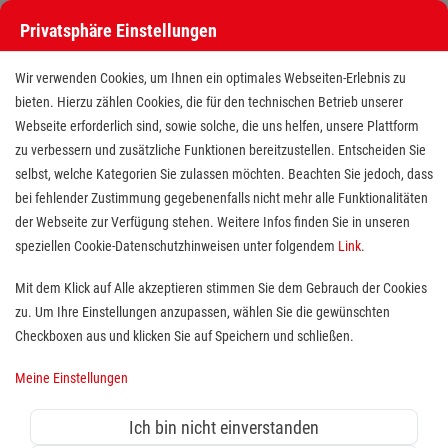
Privatsphäre Einstellungen
Wir verwenden Cookies, um Ihnen ein optimales Webseiten-Erlebnis zu
bieten. Hierzu zählen Cookies, die für den technischen Betrieb unserer
Webseite erforderlich sind, sowie solche, die uns helfen, unsere Plattform
zu verbessern und zusätzliche Funktionen bereitzustellen. Entscheiden Sie
selbst, welche Kategorien Sie zulassen möchten. Beachten Sie jedoch, dass
bei fehlender Zustimmung gegebenenfalls nicht mehr alle Funktionalitäten
der Webseite zur Verfügung stehen. Weitere Infos finden Sie in unseren
Fahrer (m/w/d) für den Kinder-
speziellen Cookie-Datenschutzhinweisen unter folgendem
Link
.
und Schülerverkehr - Minijob
Mit dem Klick auf Alle akzeptieren stimmen Sie dem Gebrauch der Cookies
zu. Um Ihre Einstellungen anzupassen, wählen Sie die gewünschten
Standort(e):
Selb
Checkboxen aus und klicken Sie auf Speichern und schließen.
Meine Einstellungen
Sie suchen nach einer flexiblen Tätigkeit bei der Sie
Ich bin nicht einverstanden
Gutes tun und viel bewegen?