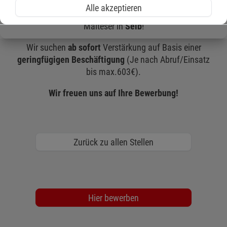
Alle akzeptieren
Dann werden Sie Teil unseres Teams im Fahrdienst der
Malteser in
Selb
!
Wir suchen
ab sofort
Verstärkung auf Basis einer
geringfügigen Beschäftigung
(Je nach Abruf/Einsatz
bis max.603€).
Wir freuen uns auf Ihre Bewerbung!
Zurück zu allen Stellen
Hier bewerben