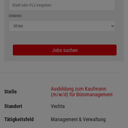
Wählen Sie den Umkreis für die Jobsuche
Umkreis
Jobs suchen
Ausbildung zum Kaufmann
Stelle
(m/w/d) für Büromanagement
Standort
Vechta 
Tätigkeitsfeld
Management & Verwaltung