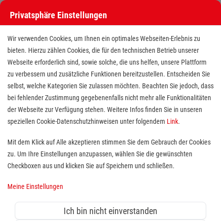
Privatsphäre Einstellungen
Stellenangebote bei den Maltesern
Wir verwenden Cookies, um Ihnen ein optimales Webseiten-Erlebnis zu
bieten. Hierzu zählen Cookies, die für den technischen Betrieb unserer
Webseite erforderlich sind, sowie solche, die uns helfen, unsere Plattform
zu verbessern und zusätzliche Funktionen bereitzustellen. Entscheiden Sie
selbst, welche Kategorien Sie zulassen möchten. Beachten Sie jedoch, dass
bei fehlender Zustimmung gegebenenfalls nicht mehr alle Funktionalitäten
der Webseite zur Verfügung stehen. Weitere Infos finden Sie in unseren
Stellenangebote bei den Maltesern
speziellen Cookie-Datenschutzhinweisen unter folgendem
Link
.
Finde deutschlandweit offene Stellen bei einem der größten
Mit dem Klick auf Alle akzeptieren stimmen Sie dem Gebrauch der Cookies
Arbeitgeber im Gesundheits- und Sozialwesen in Vollzeit,
zu. Um Ihre Einstellungen anzupassen, wählen Sie die gewünschten
Teilzeit, als Minijob, Trainee oder FSJ!
Checkboxen aus und klicken Sie auf Speichern und schließen.
Meine Einstellungen
Suche
Ich bin nicht einverstanden
Jobs suchen