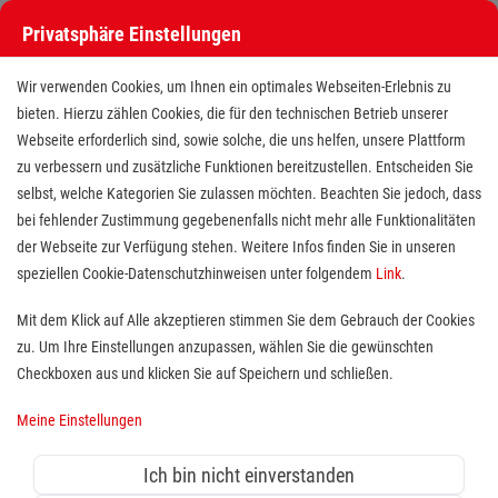
Privatsphäre Einstellungen
Wir verwenden Cookies, um Ihnen ein optimales Webseiten-Erlebnis zu
bieten. Hierzu zählen Cookies, die für den technischen Betrieb unserer
Webseite erforderlich sind, sowie solche, die uns helfen, unsere Plattform
zu verbessern und zusätzliche Funktionen bereitzustellen. Entscheiden Sie
selbst, welche Kategorien Sie zulassen möchten. Beachten Sie jedoch, dass
bei fehlender Zustimmung gegebenenfalls nicht mehr alle Funktionalitäten
der Webseite zur Verfügung stehen. Weitere Infos finden Sie in unseren
Fahrer (m/w/d) Fahrdienst für
speziellen Cookie-Datenschutzhinweisen unter folgendem
Link
.
Menschen mit Einschränkung in
Mit dem Klick auf Alle akzeptieren stimmen Sie dem Gebrauch der Cookies
zu. Um Ihre Einstellungen anzupassen, wählen Sie die gewünschten
Osnabrück TZ (15-18 Std./Wo.)
Checkboxen aus und klicken Sie auf Speichern und schließen.
oder Minijob
Meine Einstellungen
Standort(e):
Osnabrück
Ich bin nicht einverstanden
Hast Du ein großes Herz für Menschen, die