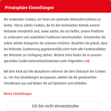
Privatsphäre Einstellungen
Wir verwenden Cookies, um Ihnen ein optimales Webseiten-Erlebnis zu
bieten. Hierzu zählen Cookies, die für den technischen Betrieb unserer
Webseite erforderlich sind, sowie solche, die uns helfen, unsere Plattform
zu verbessern und zusätzliche Funktionen bereitzustellen. Entscheiden Sie
selbst, welche Kategorien Sie zulassen möchten. Beachten Sie jedoch, dass
bei fehlender Zustimmung gegebenenfalls nicht mehr alle Funktionalitäten
der Webseite zur Verfügung stehen. Weitere Infos finden Sie in unseren
Fahrer (m/w/d) Fahrdienst für
speziellen Cookie-Datenschutzhinweisen unter folgendem
Link
.
Menschen mit Einschränkung
Mit dem Klick auf Alle akzeptieren stimmen Sie dem Gebrauch der Cookies
zu. Um Ihre Einstellungen anzupassen, wählen Sie die gewünschten
Standort(e):
Bad Wimpfen
Checkboxen aus und klicken Sie auf Speichern und schließen.
Hast Du ein großes Herz für Menschen, die
Meine Einstellungen
Unterstützung benötigen? Möchtest Du einen Job,
der mehr ist als nur stumpfe Arbeit und bei dem Du
Ich bin nicht einverstanden
täglich viel Sinnstiftendes bewegen kannst?