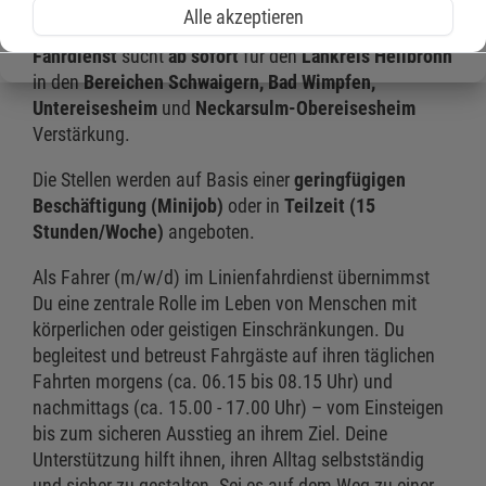
Alle akzeptieren
Dann bist Du bei uns genau richtig! Der
Malteser
Fahrdienst
sucht
ab sofort
für den
Lankreis Heilbronn
in den
Bereichen Schwaigern, Bad Wimpfen,
Untereisesheim
und
Neckarsulm-Obereisesheim
Verstärkung.
Die Stellen werden auf Basis einer
geringfügigen
Beschäftigung (Minijob)
oder in
Teilzeit (15
Stunden/Woche)
angeboten.
Als Fahrer (m/w/d) im Linienfahrdienst übernimmst
Du eine zentrale Rolle im Leben von Menschen mit
körperlichen oder geistigen Einschränkungen. Du
begleitest und betreust Fahrgäste auf ihren täglichen
Fahrten morgens (ca. 06.15 bis 08.15 Uhr) und
nachmittags (ca. 15.00 - 17.00 Uhr) – vom Einsteigen
bis zum sicheren Ausstieg an ihrem Ziel. Deine
Unterstützung hilft ihnen, ihren Alltag selbstständig
und sicher zu gestalten. Sei es auf dem Weg zu einer