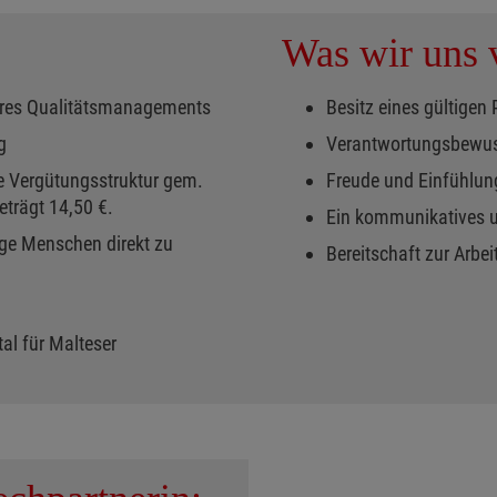
Was wir uns v
seres Qualitätsmanagements
Besitz eines gültigen
g
Verantwortungsbewus
e Vergütungsstruktur gem.
Freude und Einfühlu
trägt 14,50 €.
Ein kommunikatives u
ige Menschen direkt zu
Bereitschaft zur Arb
al für Malteser