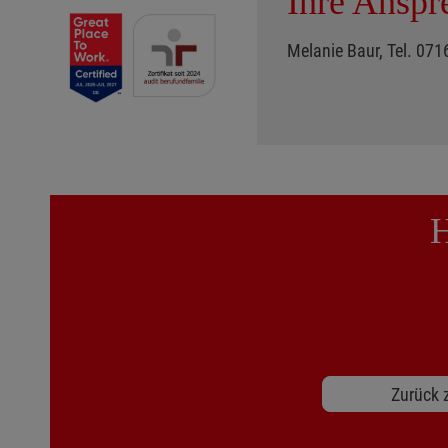
Ihre Anspr
Melanie Baur, Tel. 07
H
Zurück z