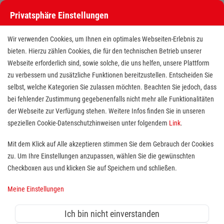
Privatsphäre Einstellungen
Wir verwenden Cookies, um Ihnen ein optimales Webseiten-Erlebnis zu
bieten. Hierzu zählen Cookies, die für den technischen Betrieb unserer
Webseite erforderlich sind, sowie solche, die uns helfen, unsere Plattform
zu verbessern und zusätzliche Funktionen bereitzustellen. Entscheiden Sie
selbst, welche Kategorien Sie zulassen möchten. Beachten Sie jedoch, dass
bei fehlender Zustimmung gegebenenfalls nicht mehr alle Funktionalitäten
der Webseite zur Verfügung stehen. Weitere Infos finden Sie in unseren
Fahrer Schülerbeförderung /
speziellen Cookie-Datenschutzhinweisen unter folgendem
Link
.
Behindertenfahrdienst (m/w/d)
Mit dem Klick auf Alle akzeptieren stimmen Sie dem Gebrauch der Cookies
zu. Um Ihre Einstellungen anzupassen, wählen Sie die gewünschten
Standort(e):
Landau
Checkboxen aus und klicken Sie auf Speichern und schließen.
Meine Einstellungen
auf Basis einer geringfügigen Beschäftigung, ab
Ich bin nicht einverstanden
sofort