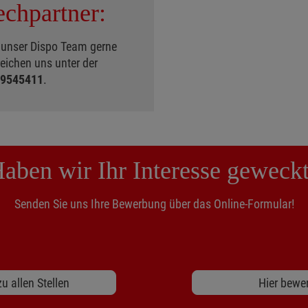
echpartner:
n unser Dispo Team gerne
reichen uns unter der
 9545411
.
aben wir Ihr Interesse geweck
Senden Sie uns Ihre Bewerbung über das Online-Formular!
u allen Stellen
Hier bewe