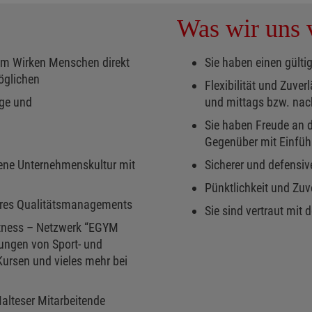
Was wir uns v
hrem Wirken Menschen direkt
Sie haben einen gülti
öglichen
Flexibilität und Zuve
rge und
und mittags bzw. nac
Sie haben Freude an 
Gegenüber mit Einfü
fene Unternehmenskultur mit
Sicherer und defensive
Pünktlichkeit und Zuv
seres Qualitätsmanagements
Sie sind vertraut mit 
fitness – Netzwerk “EGYM
zungen von Sport- und
rsen und vieles mehr bei
Malteser Mitarbeitende