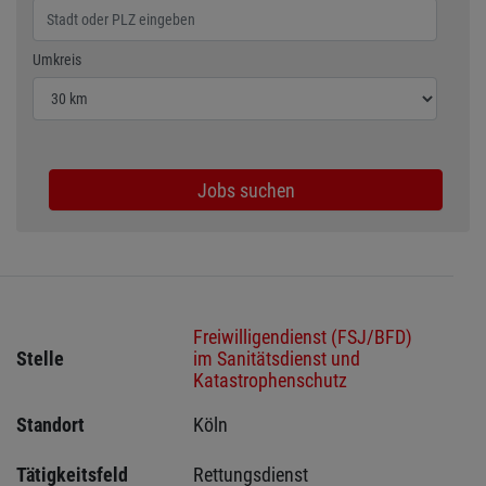
Wählen Sie den Umkreis für die Jobsuche
Umkreis
Jobs suchen
Freiwilligendienst (FSJ/BFD)
Stelle
im Sanitätsdienst und
Katastrophenschutz
Standort
Köln 
Tätigkeitsfeld
Rettungsdienst