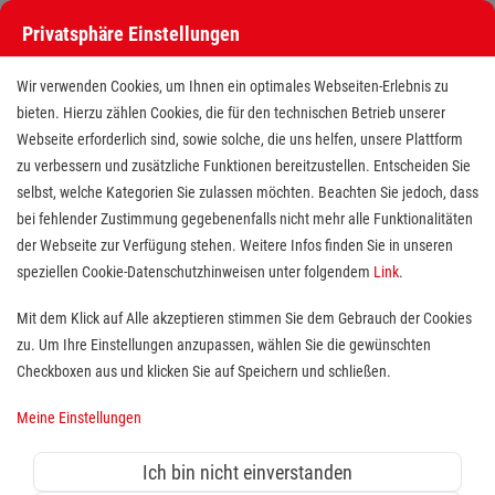
Privatsphäre Einstellungen
Stellenangebote bei den Maltesern
Wir verwenden Cookies, um Ihnen ein optimales Webseiten-Erlebnis zu
bieten. Hierzu zählen Cookies, die für den technischen Betrieb unserer
Webseite erforderlich sind, sowie solche, die uns helfen, unsere Plattform
zu verbessern und zusätzliche Funktionen bereitzustellen. Entscheiden Sie
selbst, welche Kategorien Sie zulassen möchten. Beachten Sie jedoch, dass
bei fehlender Zustimmung gegebenenfalls nicht mehr alle Funktionalitäten
der Webseite zur Verfügung stehen. Weitere Infos finden Sie in unseren
Stellenangebote bei den Maltesern
speziellen Cookie-Datenschutzhinweisen unter folgendem
Link
.
Finde deutschlandweit offene Stellen bei einem der größten
Mit dem Klick auf Alle akzeptieren stimmen Sie dem Gebrauch der Cookies
Arbeitgeber im Gesundheits- und Sozialwesen in Vollzeit,
zu. Um Ihre Einstellungen anzupassen, wählen Sie die gewünschten
Teilzeit, als Minijob, Trainee oder FSJ!
Checkboxen aus und klicken Sie auf Speichern und schließen.
Meine Einstellungen
Suche
Ich bin nicht einverstanden
Jobs suchen