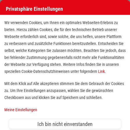
Privatsphäre Einstellungen
Wir verwenden Cookies, um Ihnen ein optimales Webseiten-Erlebnis zu
bieten. Hierzu zählen Cookies, die für den technischen Betrieb unserer
Webseite erforderlich sind, sowie solche, die uns helfen, unsere Plattform
zu verbessern und zusätzliche Funktionen bereitzustellen. Entscheiden Sie
selbst, welche Kategorien Sie zulassen möchten. Beachten Sie jedoch, dass
bei fehlender Zustimmung gegebenenfalls nicht mehr alle Funktionalitäten
der Webseite zur Verfügung stehen. Weitere Infos finden Sie in unseren
Facharzt (m/w/d) der Klinik für
speziellen Cookie-Datenschutzhinweisen unter folgendem
Link
.
Anästhesiologie, Intensivmedizin
Mit dem Klick auf Alle akzeptieren stimmen Sie dem Gebrauch der Cookies
zu. Um Ihre Einstellungen anzupassen, wählen Sie die gewünschten
und Schmerztherapie
Checkboxen aus und klicken Sie auf Speichern und schließen.
Standort(e):
Flensburg
Meine Einstellungen
Facharzt (m/w/d) der Klinik für
Ich bin nicht einverstanden
Anästhesiologie, Intensivmedizin