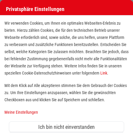
Privatsphäre Einstellungen
Wir verwenden Cookies, um Ihnen ein optimales Webseiten-Erlebnis zu
bieten. Hierzu zählen Cookies, die für den technischen Betrieb unserer
Webseite erforderlich sind, sowie solche, die uns helfen, unsere Plattform
zu verbessern und zusätzliche Funktionen bereitzustellen. Entscheiden Sie
selbst, welche Kategorien Sie zulassen möchten. Beachten Sie jedoch, dass
bei fehlender Zustimmung gegebenenfalls nicht mehr alle Funktionalitäten
der Webseite zur Verfügung stehen. Weitere Infos finden Sie in unseren
Facharzt / Oberarzt (m/w/d) für
speziellen Cookie-Datenschutzhinweisen unter folgendem
Link
.
Kardiologie
Mit dem Klick auf Alle akzeptieren stimmen Sie dem Gebrauch der Cookies
zu. Um Ihre Einstellungen anzupassen, wählen Sie die gewünschten
Standort(e):
Erlangen
Checkboxen aus und klicken Sie auf Speichern und schließen.
Meine Einstellungen
Vollzeit (40 Std.) ∼ Unbefristet ∼
Einstieg zum nächstmöglichen
Ich bin nicht einverstanden