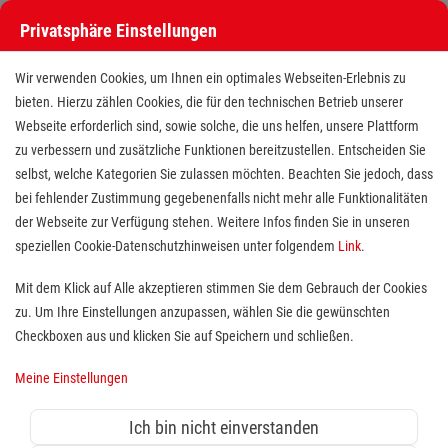
Privatsphäre Einstellungen
Wir verwenden Cookies, um Ihnen ein optimales Webseiten-Erlebnis zu
bieten. Hierzu zählen Cookies, die für den technischen Betrieb unserer
Webseite erforderlich sind, sowie solche, die uns helfen, unsere Plattform
zu verbessern und zusätzliche Funktionen bereitzustellen. Entscheiden Sie
selbst, welche Kategorien Sie zulassen möchten. Beachten Sie jedoch, dass
bei fehlender Zustimmung gegebenenfalls nicht mehr alle Funktionalitäten
der Webseite zur Verfügung stehen. Weitere Infos finden Sie in unseren
Exam. Pflegefachkraft (m/w/d) für
speziellen Cookie-Datenschutzhinweisen unter folgendem
Link
.
die Ambulante Pflege
Mit dem Klick auf Alle akzeptieren stimmen Sie dem Gebrauch der Cookies
zu. Um Ihre Einstellungen anzupassen, wählen Sie die gewünschten
Standort(e):
Nordenham
Checkboxen aus und klicken Sie auf Speichern und schließen.
Du suchst einen Job in der Pflege, in dem Du Dich
Meine Einstellungen
auf Deinen Dienstplan wirklich verlassen kannst – mit
festen Tourenbereichen und klarer Kommunikation? Bei uns
Ich bin nicht einverstanden
erwartet Dich ein Team, das zusammenhält und Dich