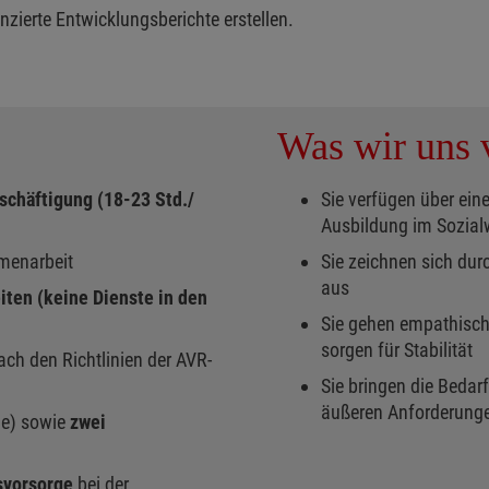
zierte Entwicklungsberichte erstellen.
Was wir uns v
schäftigung (18-23 Std./
Sie verfügen über ein
Ausbildung im Sozia
mmenarbeit
Sie zeichnen sich dur
aus
iten (keine Dienste in den
Sie gehen empathisch, 
sorgen für Stabilität
ach den Richtlinien der AVR-
Sie bringen die Bedar
äußeren Anforderung
he) sowie
zwei
svorsorge
bei der