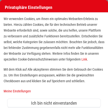
Privatsphäre Einstellungen
Wir verwenden Cookies, um Ihnen ein optimales Webseiten-Erlebnis zu
bieten. Hierzu zählen Cookies, die für den technischen Betrieb unserer
Webseite erforderlich sind, sowie solche, die uns helfen, unsere Plattform
zu verbessern und zusätzliche Funktionen bereitzustellen. Entscheiden Sie
selbst, welche Kategorien Sie zulassen möchten. Beachten Sie jedoch, dass
bei fehlender Zustimmung gegebenenfalls nicht mehr alle Funktionalitäten
der Webseite zur Verfügung stehen. Weitere Infos finden Sie in unseren
Erste-Hilfe-Ausbilder (m/w/d) auf
speziellen Cookie-Datenschutzhinweisen unter folgendem
Link
.
nebenberuflicher Basis - auch im
Mit dem Klick auf Alle akzeptieren stimmen Sie dem Gebrauch der Cookies
zu. Um Ihre Einstellungen anzupassen, wählen Sie die gewünschten
Quereinstieg
Checkboxen aus und klicken Sie auf Speichern und schließen.
Standort(e):
Steinheim
Meine Einstellungen
Sie interessieren sich für die Erste-Hilfe und haben
Spaß an der Lehre? Sie möchten nebenberuflich für
Ich bin nicht einverstanden
eine moderne Hilfsorganisation mit vielfältigen