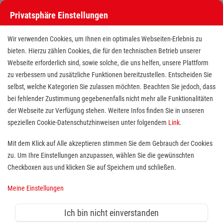
Privatsphäre Einstellungen
Wir verwenden Cookies, um Ihnen ein optimales Webseiten-Erlebnis zu
bieten. Hierzu zählen Cookies, die für den technischen Betrieb unserer
Webseite erforderlich sind, sowie solche, die uns helfen, unsere Plattform
zu verbessern und zusätzliche Funktionen bereitzustellen. Entscheiden Sie
selbst, welche Kategorien Sie zulassen möchten. Beachten Sie jedoch, dass
bei fehlender Zustimmung gegebenenfalls nicht mehr alle Funktionalitäten
der Webseite zur Verfügung stehen. Weitere Infos finden Sie in unseren
Erste-Hilfe-Ausbilder (m/w/d) auf
speziellen Cookie-Datenschutzhinweisen unter folgendem
Link
.
nebenberuflicher Basis - auch im
Mit dem Klick auf Alle akzeptieren stimmen Sie dem Gebrauch der Cookies
zu. Um Ihre Einstellungen anzupassen, wählen Sie die gewünschten
Quereinstieg
Checkboxen aus und klicken Sie auf Speichern und schließen.
Standort(e):
Lage
Meine Einstellungen
Sie interessieren sich für die Erste-Hilfe und haben
Spaß an der Lehre? Sie möchten nebenberuflich für
Ich bin nicht einverstanden
eine moderne Hilfsorganisation mit vielfältigen