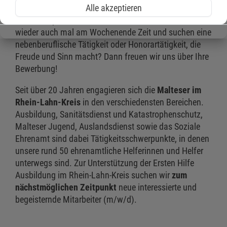
Alle akzeptieren
Sie haben punktuell unter der Woche und hin und
wieder auch mal am Wochenende Zeit und suchen eine
nebenberuflische Tätigkeit oder Honorartätigkeit, die
Freude und Sinn macht? Dann freuen wir uns über Ihre
Bewerbung!
Seit über 20 Jahren engagieren sich die
Malteser im
Rhein-Lahn-Kreis
in den verschiedensten Bereichen.
Ausbildung, Sanitätsdienst und Katastrophenschutz,
Malteser Jugend, Auslandsdienst sowie das Soziale
Ehrenamt sind dabei Tätigkeitsschwerpunkte, in denen
unsere rund 50 ehrenamtliche Helferinnen und Helfer
unterwegs sind. Zur Unterstützung der Ersten Hilfe
Ausbildung im Rhein-Lahn-Kreis suchen wir
zum
nächstmöglichen Zeitpunkt
neue interessierte und
begeisternde Mitarbeiter (m/w/d).