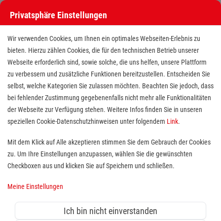
Privatsphäre Einstellungen
Wir verwenden Cookies, um Ihnen ein optimales Webseiten-Erlebnis zu
bieten. Hierzu zählen Cookies, die für den technischen Betrieb unserer
Webseite erforderlich sind, sowie solche, die uns helfen, unsere Plattform
zu verbessern und zusätzliche Funktionen bereitzustellen. Entscheiden Sie
selbst, welche Kategorien Sie zulassen möchten. Beachten Sie jedoch, dass
bei fehlender Zustimmung gegebenenfalls nicht mehr alle Funktionalitäten
der Webseite zur Verfügung stehen. Weitere Infos finden Sie in unseren
Erste Hilfe Ausbilder/ Honorar
speziellen Cookie-Datenschutzhinweisen unter folgendem
Link
.
Dozent (m/w/d)
Mit dem Klick auf Alle akzeptieren stimmen Sie dem Gebrauch der Cookies
zu. Um Ihre Einstellungen anzupassen, wählen Sie die gewünschten
Standort(e):
Nastätten, Diez, Lahnstein
Checkboxen aus und klicken Sie auf Speichern und schließen.
Meine Einstellungen
Nebenberuflich oder auf Honorarbasis, ab sofort
Ich bin nicht einverstanden
Menschen Helfen und Wissen vermitteln!