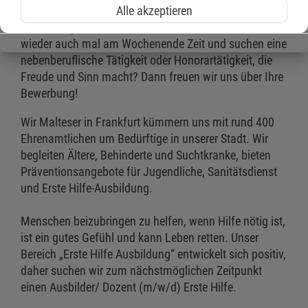
Alle akzeptieren
Sie haben punktuell unter der Woche und hin und
wieder auch mal am Wochenende Zeit und suchen eine
nebenberuflische Tätigkeit oder Honorartätigkeit, die
Freude und Sinn macht? Dann freuen wir uns über Ihre
Bewerbung!
Wir Malteser in Frankfurt kümmern uns mit rund 400
Ehrenamtlichen um Bedürftige in unserer Stadt. Wir
begleiten Ältere, Behinderte und Suchtkranke, bieten
Präventionsangebote für Jugendliche, Sanitätsdienst
und Erste Hilfe-Ausbildung.
Menschen beizubringen zu helfen, wenn Hilfe nötig ist,
ist ein gutes Gefühl und kann Leben retten. Unser
Bereich „Erste Hilfe Ausbildung“ entwickelt sich positiv,
daher suchen wir zum nächstmöglichen Zeitpunkt
einen Ausbilder/ Dozent (m/w/d) Erste Hilfe.