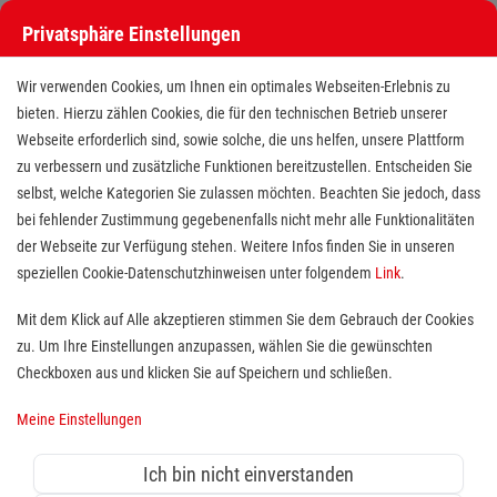
Privatsphäre Einstellungen
Wir verwenden Cookies, um Ihnen ein optimales Webseiten-Erlebnis zu
bieten. Hierzu zählen Cookies, die für den technischen Betrieb unserer
Webseite erforderlich sind, sowie solche, die uns helfen, unsere Plattform
zu verbessern und zusätzliche Funktionen bereitzustellen. Entscheiden Sie
selbst, welche Kategorien Sie zulassen möchten. Beachten Sie jedoch, dass
bei fehlender Zustimmung gegebenenfalls nicht mehr alle Funktionalitäten
der Webseite zur Verfügung stehen. Weitere Infos finden Sie in unseren
Erste Hilfe Ausbilder/ Honorar
speziellen Cookie-Datenschutzhinweisen unter folgendem
Link
.
Dozent (m/w/d)
Mit dem Klick auf Alle akzeptieren stimmen Sie dem Gebrauch der Cookies
zu. Um Ihre Einstellungen anzupassen, wählen Sie die gewünschten
Standort(e):
Frankfurt
Checkboxen aus und klicken Sie auf Speichern und schließen.
Meine Einstellungen
Nebenberuflich oder auf Honorarbasis, ab sofort
Ich bin nicht einverstanden
Menschen Helfen und Wissen vermitteln!