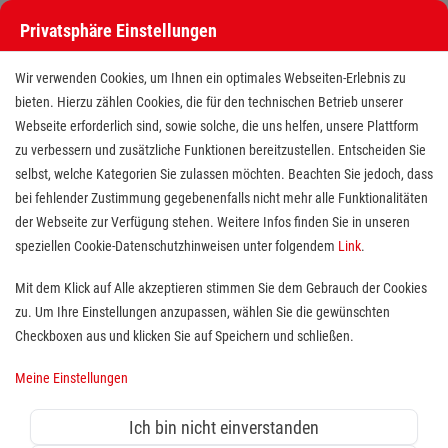
Privatsphäre Einstellungen
Stellenangebote bei den Maltesern
Wir verwenden Cookies, um Ihnen ein optimales Webseiten-Erlebnis zu
bieten. Hierzu zählen Cookies, die für den technischen Betrieb unserer
Webseite erforderlich sind, sowie solche, die uns helfen, unsere Plattform
zu verbessern und zusätzliche Funktionen bereitzustellen. Entscheiden Sie
selbst, welche Kategorien Sie zulassen möchten. Beachten Sie jedoch, dass
bei fehlender Zustimmung gegebenenfalls nicht mehr alle Funktionalitäten
der Webseite zur Verfügung stehen. Weitere Infos finden Sie in unseren
Stellenangebote bei den Maltesern
speziellen Cookie-Datenschutzhinweisen unter folgendem
Link
.
Finde deutschlandweit offene Stellen bei einem der größten
Mit dem Klick auf Alle akzeptieren stimmen Sie dem Gebrauch der Cookies
Arbeitgeber im Gesundheits- und Sozialwesen in Vollzeit,
zu. Um Ihre Einstellungen anzupassen, wählen Sie die gewünschten
Teilzeit, als Minijob, Trainee oder FSJ!
Checkboxen aus und klicken Sie auf Speichern und schließen.
Meine Einstellungen
Suche
Ich bin nicht einverstanden
Jobs suchen