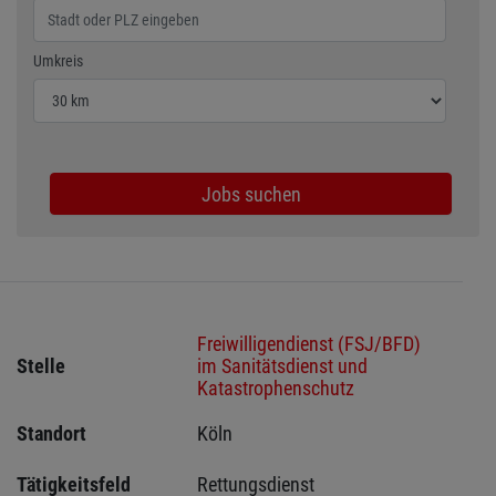
Wählen Sie den Umkreis für die Jobsuche
Umkreis
Jobs suchen
Freiwilligendienst (FSJ/BFD)
Stelle
im Sanitätsdienst und
Katastrophenschutz
Standort
Köln 
Tätigkeitsfeld
Rettungsdienst