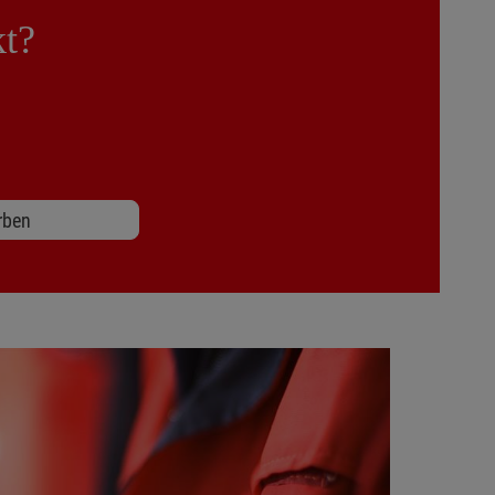
kt?
rben