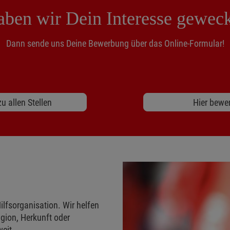
ben wir Dein Interesse gewec
Dann sende uns Deine Bewerbung über das Online-Formular!
u allen Stellen
Hier bewe
ilfsorganisation. Wir helfen
gion, Herkunft oder
eit.