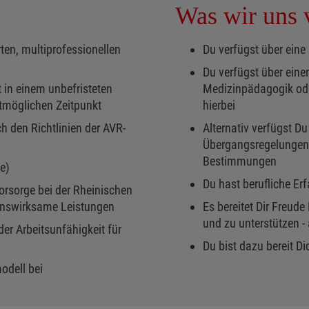
Was wir uns v
rten, multiprofessionellen
Du verfügst über eine 
Du verfügst über eine
it in einem unbefristeten
Medizinpädagogik oder
tmöglichen Zeitpunkt
hierbei
ch den Richtlinien der AVR-
Alternativ verfügst D
Übergangsregelungen 
Bestimmungen
e)
Du hast berufliche Er
vorsorge bei der Rheinischen
nswirksame Leistungen
Es bereitet Dir Freu
und zu unterstützen 
er Arbeitsunfähigkeit für
Du bist dazu bereit Di
odell bei