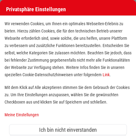
Privatsphäre Einstellungen
Stellenangebote bei den Maltesern
Wir verwenden Cookies, um Ihnen ein optimales Webseiten-Erlebnis zu
bieten. Hierzu zählen Cookies, die für den technischen Betrieb unserer
Webseite erforderlich sind, sowie solche, die uns helfen, unsere Plattform
zu verbessern und zusätzliche Funktionen bereitzustellen. Entscheiden Sie
selbst, welche Kategorien Sie zulassen möchten. Beachten Sie jedoch, dass
bei fehlender Zustimmung gegebenenfalls nicht mehr alle Funktionalitäten
der Webseite zur Verfügung stehen. Weitere Infos finden Sie in unseren
Stellenangebote bei den Maltesern
speziellen Cookie-Datenschutzhinweisen unter folgendem
Link
.
Finde deutschlandweit offene Stellen bei einem der größten
Mit dem Klick auf Alle akzeptieren stimmen Sie dem Gebrauch der Cookies
Arbeitgeber im Gesundheits- und Sozialwesen in Vollzeit,
zu. Um Ihre Einstellungen anzupassen, wählen Sie die gewünschten
Teilzeit, als Minijob, Trainee oder FSJ!
Checkboxen aus und klicken Sie auf Speichern und schließen.
Meine Einstellungen
Suche
Ich bin nicht einverstanden
Jobs suchen