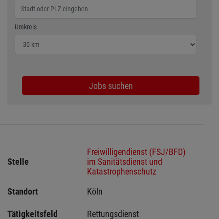
Wählen Sie den Umkreis für die Jobsuche
Umkreis
Jobs suchen
Freiwilligendienst (FSJ/BFD)
Stelle
im Sanitätsdienst und
Katastrophenschutz
Standort
Köln 
Tätigkeitsfeld
Rettungsdienst