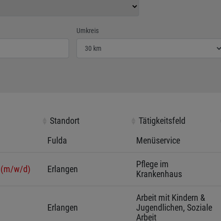
der Postleitzahl ein
Wählen Sie den Umkreis für die Jobsuche
Umkreis
Standort
Standort
Tätigkeitsfeld
Tätigkeitsfeld
Fulda 
Menüservice
Pflege im 
e (m/w/d)
Erlangen 
Krankenhaus
Arbeit mit Kindern & 
Erlangen 
Jugendlichen, Soziale 
Arbeit