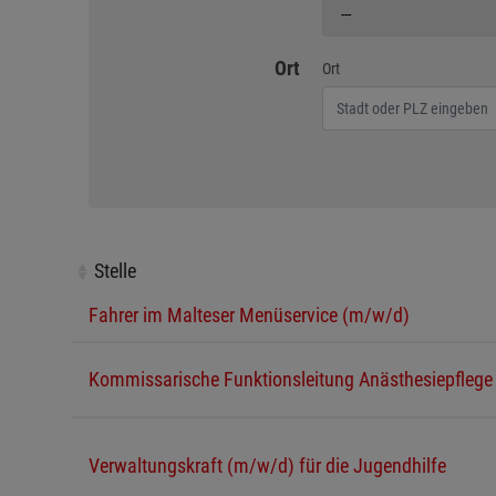
Geben Sie eine Stadt o
Ort
Ort
Stelle
Stelle
Fahrer im Malteser Menüservice (m/w/d)
Kommissarische Funktionsleitung Anästhesiepfleg
Verwaltungskraft (m/w/d) für die Jugendhilfe