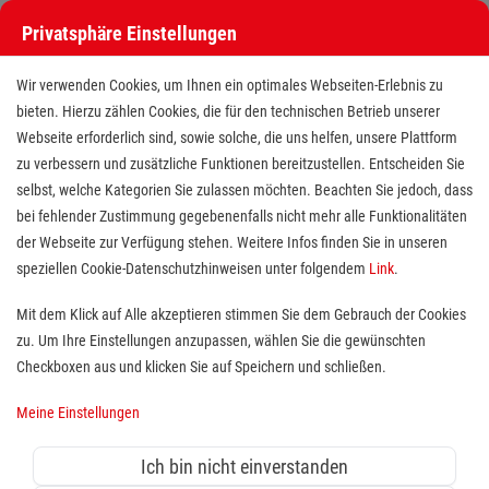
Privatsphäre Einstellungen
Stellenangebote bei den Maltesern
Wir verwenden Cookies, um Ihnen ein optimales Webseiten-Erlebnis zu
bieten. Hierzu zählen Cookies, die für den technischen Betrieb unserer
Webseite erforderlich sind, sowie solche, die uns helfen, unsere Plattform
zu verbessern und zusätzliche Funktionen bereitzustellen. Entscheiden Sie
selbst, welche Kategorien Sie zulassen möchten. Beachten Sie jedoch, dass
bei fehlender Zustimmung gegebenenfalls nicht mehr alle Funktionalitäten
der Webseite zur Verfügung stehen. Weitere Infos finden Sie in unseren
Stellenangebote bei den Maltesern
speziellen Cookie-Datenschutzhinweisen unter folgendem
Link
.
Finde deutschlandweit offene Stellen bei einem der größten
Mit dem Klick auf Alle akzeptieren stimmen Sie dem Gebrauch der Cookies
Arbeitgeber im Gesundheits- und Sozialwesen in Vollzeit,
zu. Um Ihre Einstellungen anzupassen, wählen Sie die gewünschten
Teilzeit, als Minijob, Trainee oder FSJ!
Checkboxen aus und klicken Sie auf Speichern und schließen.
Meine Einstellungen
Suche
Ich bin nicht einverstanden
Jobs suchen