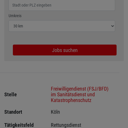
Wählen Sie den Umkreis für die Jobsuche
Umkreis
Jobs suchen
Freiwilligendienst (FSJ/BFD)
Stelle
im Sanitätsdienst und
Katastrophenschutz
Standort
Köln 
Tätigkeitsfeld
Rettungsdienst