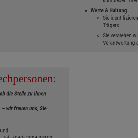
komplexen The
Werte & Haltung
Sie identifizier
Trägers
Sie verstehen wi
Verantwortung 
echpersonen:
 ob die Stelle zu Ihnen
 – wir freuen uns, Sie
 und
, Tel.: (040) 2094 08109,