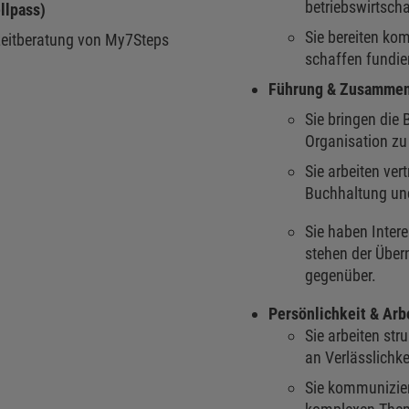
betriebswirtsch
lpass)
Sie bereiten ko
zzeitberatung von My7Steps
schaffen fundie
Führung & Zusammen
Sie bringen die 
Organisation z
Sie arbeiten ver
Buchhaltung un
Sie haben Intere
stehen der Über
gegenüber.
Persönlichkeit & Arb
Sie arbeiten str
an Verlässlichke
Sie kommunizier