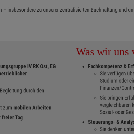
len – insbesondere zu unserer zentralisierten Buchhaltung und u
Was wir uns v
ungsgruppe IV RK Ost, EG
Fachkompetenz & Er
betrieblicher
Sie verfügen üb
Studium oder ei
Finanzen/Contr
Begleitung durch den
Sie bringen Erfa
vergleichbaren 
it zum
mobilen Arbeiten
Sozial- oder Ge
r freier Tag
Steuerungs- & Anal
Sie denken unte