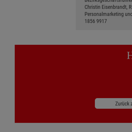
Christin Eisenbrandt, R
Personalmarketing und 
1856 9917
H
Zurück z