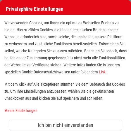
Privatsphäre Einstellungen
Wir verwenden Cookies, um Ihnen ein optimales Webseiten-Erlebnis zu
bieten. Hierzu zählen Cookies, die für den technischen Betrieb unserer
Webseite erforderlich sind, sowie solche, die uns helfen, unsere Plattform
zu verbessern und zusätzliche Funktionen bereitzustellen. Entscheiden Sie
selbst, welche Kategorien Sie zulassen möchten. Beachten Sie jedoch, dass
bei fehlender Zustimmung gegebenenfalls nicht mehr alle Funktionalitäten
der Webseite zur Verfügung stehen. Weitere Infos finden Sie in unseren
Ausbildung zur Pflegefachkraft
speziellen Cookie-Datenschutzhinweisen unter folgendem
Link
.
(m/w/d) in Schnelsen
Mit dem Klick auf Alle akzeptieren stimmen Sie dem Gebrauch der Cookies
zu. Um Ihre Einstellungen anzupassen, wählen Sie die gewünschten
Standort(e):
Hamburg
Checkboxen aus und klicken Sie auf Speichern und schließen.
Nicht warten - jetzt starten!
Meine Einstellungen
Du hast Lust, in einem spannenden,
Ich bin nicht einverstanden
abwechslungsreichen Beruf durchzustarten? Dann bist